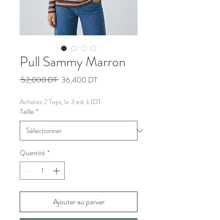
Pull Sammy Marron
Prix
Prix
 52,000 DT 
36,400 DT
original
promotionnel
Achetez 2 Tops, le 3 est à 1DT
Taille
*
Quantité
*
Ajouter au panier