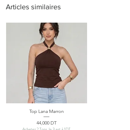
Articles similaires
Top Lana Marron
Prix
44,000 DT
Achetez 2 Tops, le 3 est à 1DT