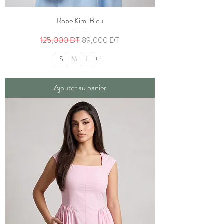
Robe Kimi Bleu
Prix original
Prix promotionnel
125,000 DT
89,000 DT
S
M
L
+ 1
Ajouter au panier