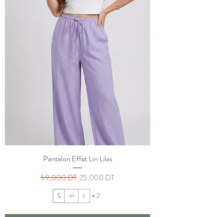
Pantalon Effet Lin Lilas
Prix original
Prix promotionnel
59,000 DT
25,000 DT
S
M
L
+ 2