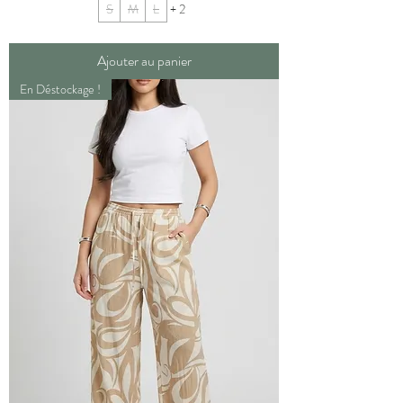
S
M
L
+ 2
Ajouter au panier
En Déstockage !