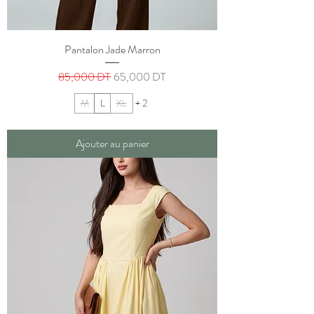
Pantalon Jade Marron
Prix original
Prix promotionnel
85,000 DT
65,000 DT
M
L
XL
+ 2
Ajouter au panier