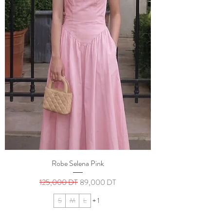
Robe Selena Pink
Prix original
Prix promotionnel
125,000 DT
89,000 DT
S
M
L
+ 1