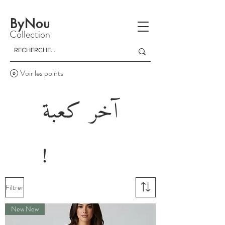
La livraison est gratuite à partir d'un achat de 150 dinars
ByNou
Collection
Voir les points
آخر كعبة
!
Filtrer
New New