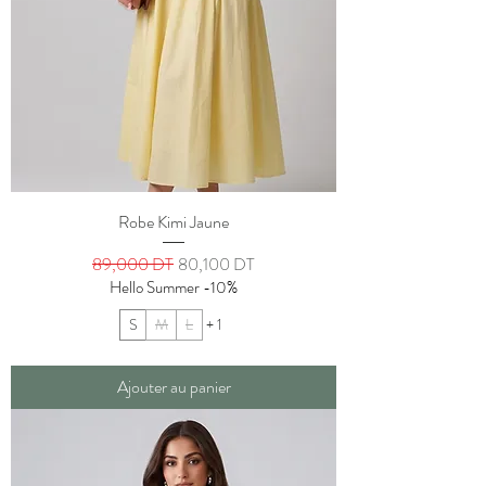
Robe Kimi Jaune
Prix original
Prix promotionnel
89,000 DT
80,100 DT
Hello Summer -10%
S
M
L
+ 1
Ajouter au panier