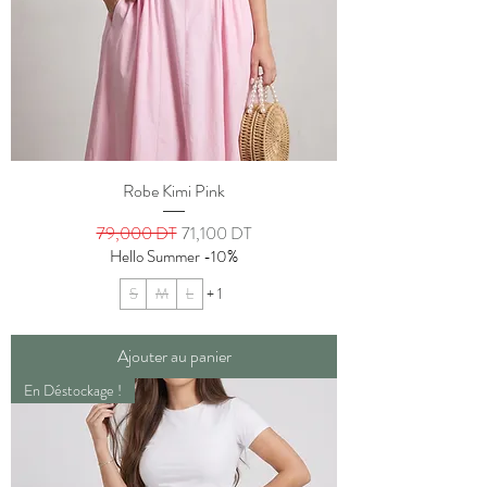
Robe Kimi Pink
Prix original
Prix promotionnel
79,000 DT
71,100 DT
Hello Summer -10%
S
M
L
+ 1
Ajouter au panier
En Déstockage !