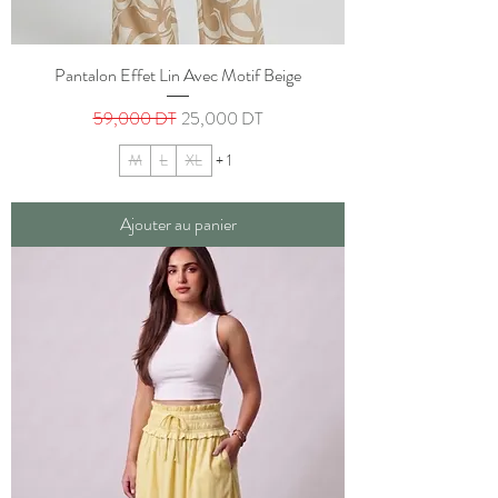
Pantalon Effet Lin Avec Motif Beige
Prix original
Prix promotionnel
59,000 DT
25,000 DT
M
L
XL
+ 1
Ajouter au panier