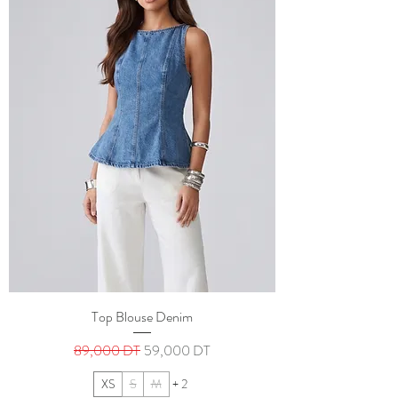
Top Blouse Denim
Prix original
Prix promotionnel
89,000 DT
59,000 DT
XS
S
M
+ 2