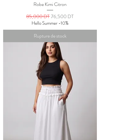
Robe Kimi Citron
Prix original
Prix promotionnel
85,000 DT
76,500 DT
Hello Summer -10%
Rupture de stock