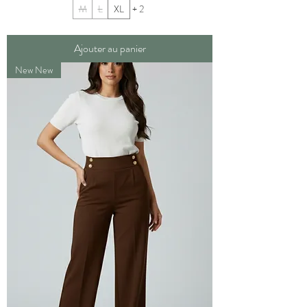
M
L
XL
+ 2
Ajouter au panier
New New