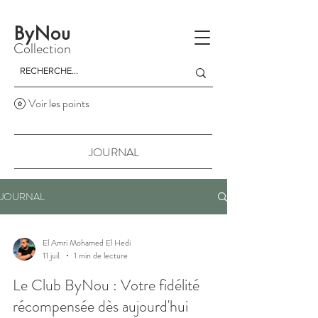
La livraison est gratuite à partir d'un achat de 150 dinars
ByNou
Collection
Voir les points
JOURNAL
JOURNAL
El Amri Mohamed El Hedi
11 juil.
1 min de lecture
Le Club ByNou : Votre fidélité
récompensée dès aujourd'hui