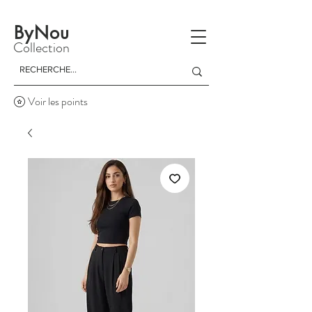
La livraison est gratuite à partir d'un achat de 150 dinars
ByNou
Collection
Voir les points