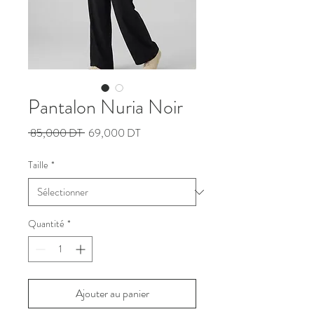
Pantalon Nuria Noir
Prix
Prix
 85,000 DT 
69,000 DT
original
promotionnel
Taille
*
Quantité
*
Ajouter au panier