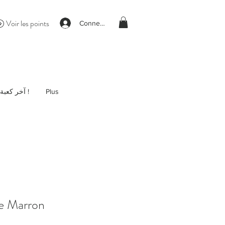
Voir les points
Connexion
آخر كعبة !
Plus
e Marron