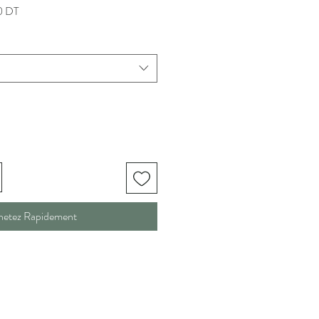
Prix
0 DT
promotionnel
hetez Rapidement