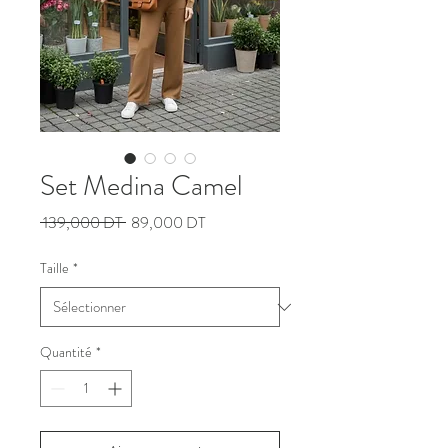
Set Medina Camel
Prix
Prix
 139,000 DT 
89,000 DT
original
promotionnel
Taille
*
Quantité
*