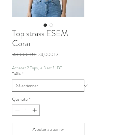
Top strass ESEM
Corail
Prix
Prix
 49,000 DT 
24,000 DT
original
promotionnel
Achetez 2 Tops, le 3 est à 1DT
Taille
*
Quantité
*
Ajouter au panier