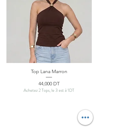
Top Lana Marron
Prix
44,000 DT
Achetez 2 Tops, le 3 est à 1DT