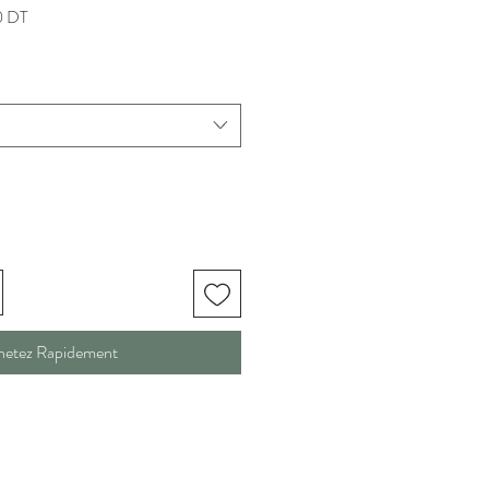
Prix
0 DT
promotionnel
hetez Rapidement