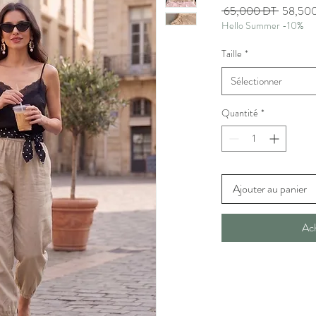
Prix
 65,000 DT 
58,50
Hello Summer -10%
original
Taille
*
Sélectionner
Quantité
*
Ajouter au panier
Ac