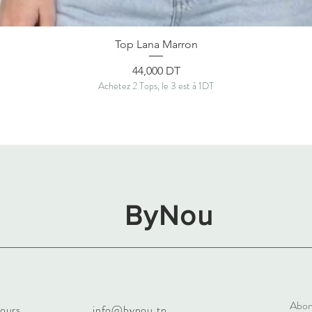
Aperçu rapide
Top Lana Marron
Prix
44,000 DT
Achetez 2 Tops, le 3 est à 1DT
ByNou
Abon
tours
info@bynou.tn