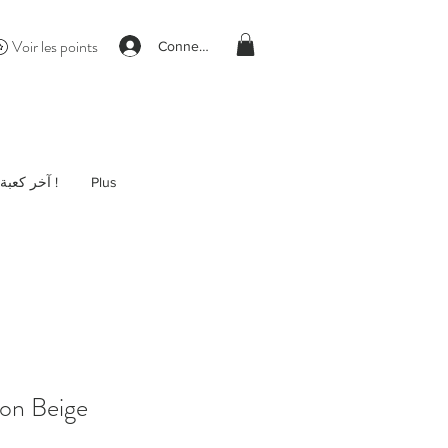
Voir les points
Connexion
آخر كعبة !
Plus
lon Beige