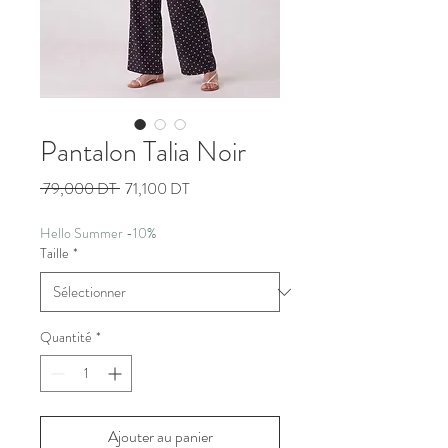
Pantalon Talia Noir
Prix
Prix
 79,000 DT 
71,100 DT
original
promotionnel
Hello Summer -10%
Taille
*
Quantité
*
Ajouter au panier