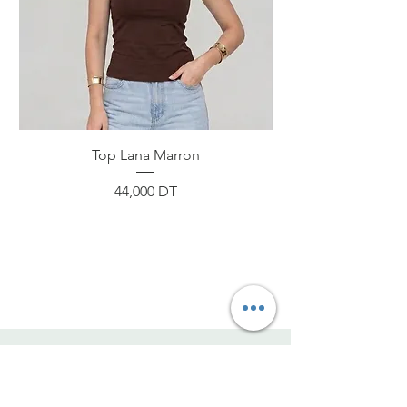
Top Lana Marron
Prix
44,000 DT
ByNou