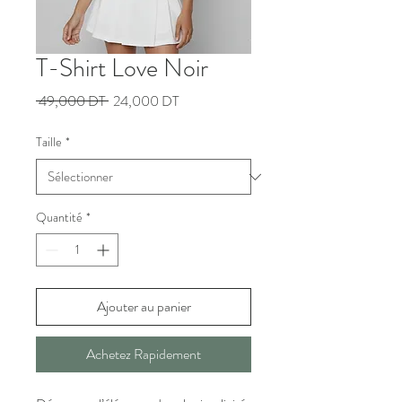
T-Shirt Love Noir
Prix
Prix
 49,000 DT 
24,000 DT
original
promotionnel
Taille
*
Quantité
*
Ajouter au panier
Achetez Rapidement