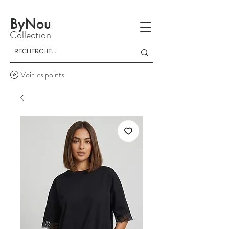
La livraison est gratuite à partir d'un achat de 150 dinars
ByNou
Collection
Voir les points