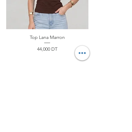
Top Lana Marron
Prix
44,000 DT
ByNou
Boutique
Livraison et retours