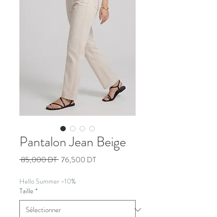
Pantalon Jean Beige
Prix
Prix
 85,000 DT 
76,500 DT
original
promotionnel
Hello Summer -10%
Taille
*