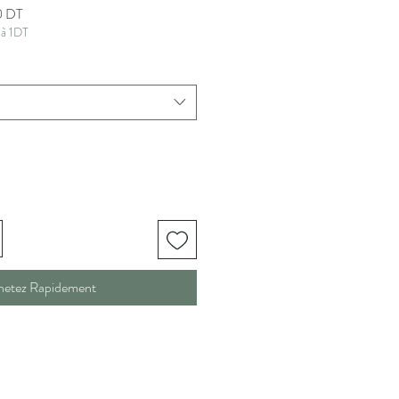
Prix
0 DT
 à 1DT
promotionnel
hetez Rapidement