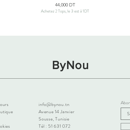
Prix
44,000 DT
Achetez 2 Tops, le 3 est à 1DT
ByNou
Abon
tours
info@bynou.tn
outique
Avenue 14 Janvier
Sousse, Tunisie
ookies
Tél : 51 631 072