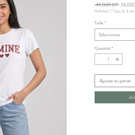
Prix
 49,000 DT 
24,00
Achetez 2 Tops, le 3 est
original
Taille
*
Sélectionner
Quantité
*
Ajouter au panier
Ac