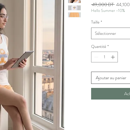
Prix
 49,000 DT 
44,100
Hello Summer -10%
original
Taille
*
Sélectionner
Quantité
*
Ajouter au panier
Ac