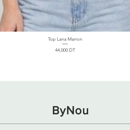
Aperçu rapide
Top Lana Marron
Prix
44,000 DT
ByNou