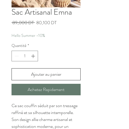
Sac Artisanal Emna
Prix
Prix
 89,000 DT 
80,100 DT
original
promotionnel
Hello Summer -10%
Quantité
*
Ajouter au panier
Achetez Rapidement
Ce sac couffin séduit par son tressage
raffiné et sa silhouette intemporelle.
Son design allie charme artisanal et
sophistication moderne, pour un