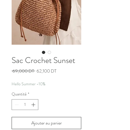
Sac Crochet Sunset
Prix
Prix
 69,000 DT 
62,100 DT
original
promotionnel
Hello Summer -10%
Quantité
*
Ajouter au panier