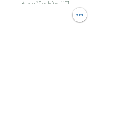
Achetez 2 Tops, le 3 est à 1DT
ByNou
Boutique
Livraison et retours
À propos
Politique de boutique
Journal
Paiements
Contact
Politique de cookies
FAQ
Mentions légales
info@bynou.tn