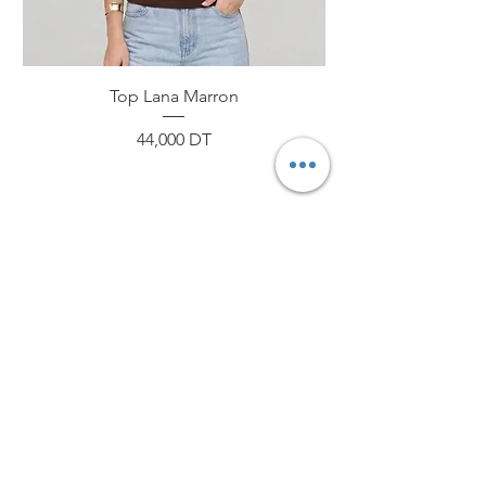
Top Lana Marron
Prix
44,000 DT
ByNou
Boutique
Livraison et retours
À propos
Politique de boutique
Journal
Paiements