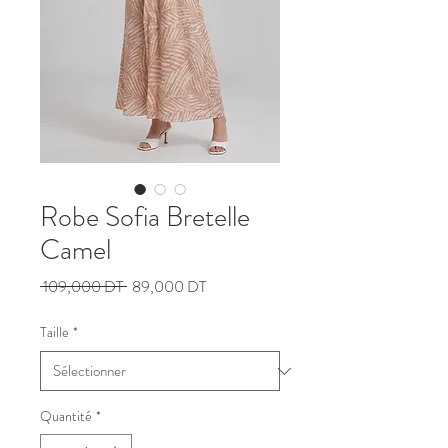
Robe Sofia Bretelle
Camel
Prix
Prix
 109,000 DT 
89,000 DT
original
promotionnel
Taille
*
Quantité
*