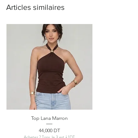
Articles similaires
Top Lana Marron
Prix
44,000 DT
Achetez 2 Tops, le 3 est à 1DT