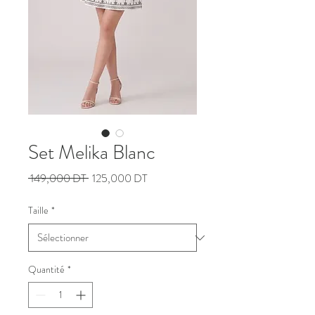
Set Melika Blanc
Prix
Prix
 149,000 DT 
125,000 DT
original
promotionnel
Taille
*
Quantité
*