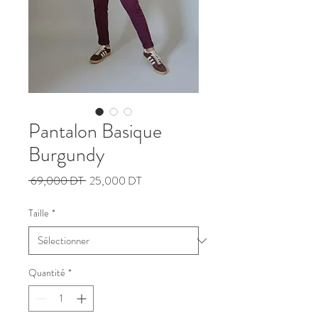
Pantalon Basique
Burgundy
Prix
Prix
 69,000 DT 
25,000 DT
original
promotionnel
Taille
*
Quantité
*