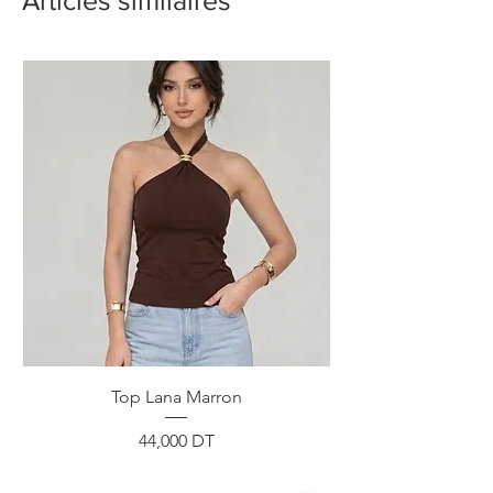
Articles similaires
Top Lana Marron
Prix
44,000 DT