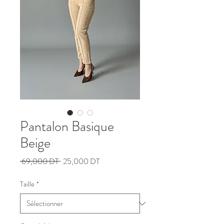
Pantalon Basique
Beige
Prix
Prix
 69,000 DT 
25,000 DT
original
promotionnel
Taille
*