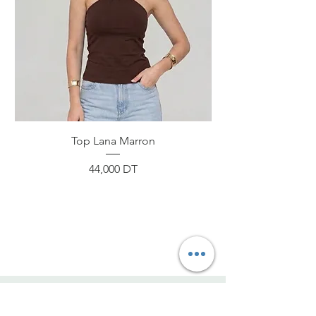
Top Lana Marron
Prix
44,000 DT
ByNou