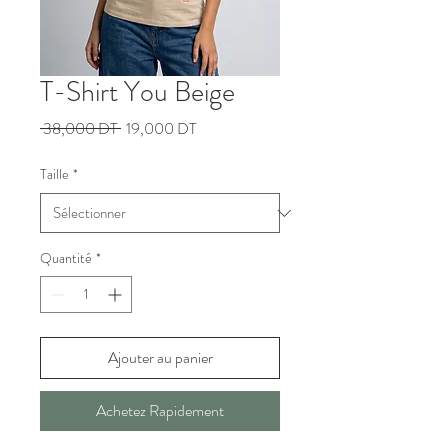
T-Shirt You Beige
Prix
Prix
 38,000 DT 
19,000 DT
original
promotionnel
Taille
*
Quantité
*
Ajouter au panier
Achetez Rapidement