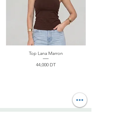
Top Lana Marron
Prix
44,000 DT
ByNou