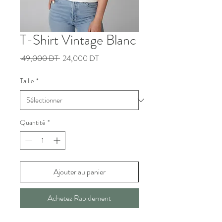
T-Shirt Vintage Blanc
Prix
Prix
 49,000 DT 
24,000 DT
original
promotionnel
Taille
*
Quantité
*
Ajouter au panier
Achetez Rapidement