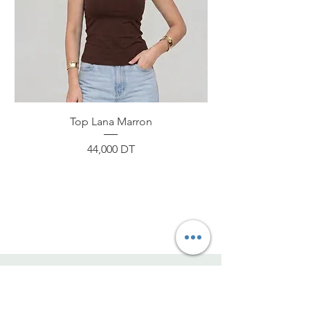
Top Lana Marron
Prix
44,000 DT
ByNou