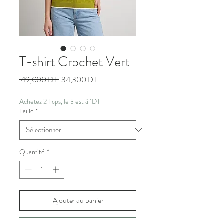
T-shirt Crochet Vert
Prix
Prix
 49,000 DT 
34,300 DT
original
promotionnel
Achetez 2 Tops, le 3 est à 1DT
Taille
*
Quantité
*
Ajouter au panier