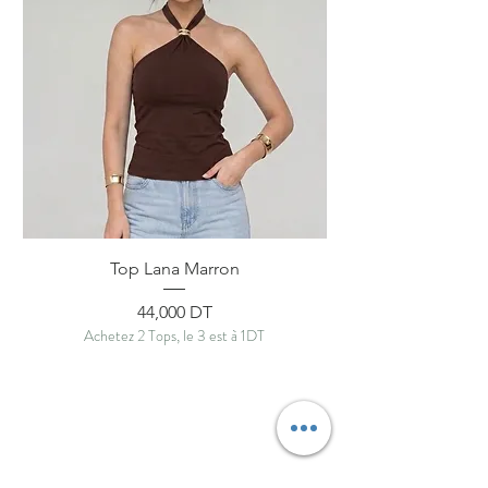
Top Lana Marron
Prix
44,000 DT
Achetez 2 Tops, le 3 est à 1DT