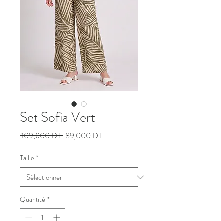
Set Sofia Vert
Prix
Prix
 109,000 DT 
89,000 DT
original
promotionnel
Taille
*
Quantité
*