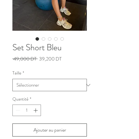
Set Short Bleu
Prix
Prix
 49,000 DT 
39,200 DT
original
promotionnel
Taille
*
Quantité
*
Ajouter au panier