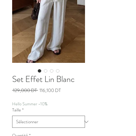
Set Effet Lin Blanc
Prix
Prix
 129,000 DT 
116,100 DT
original
promotionnel
Hello Summer -10%
Taille
*
Quantité
*