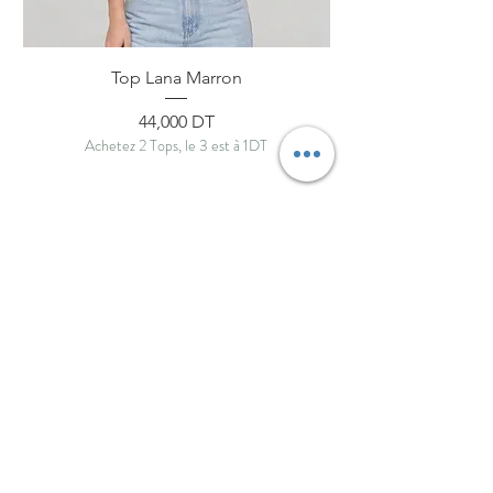
Top Lana Marron
Prix
44,000 DT
Achetez 2 Tops, le 3 est à 1DT
ByNou
Boutique
Livraison et retours
À propos
Politique de boutique
Journal
Paiements