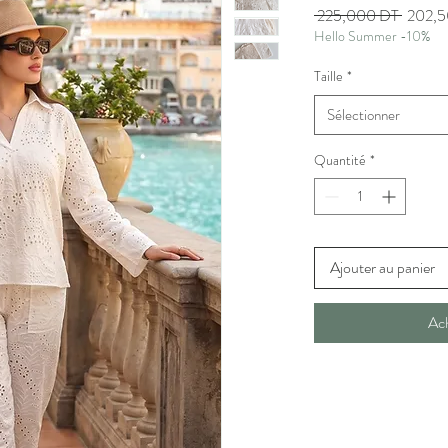
Prix
 225,000 DT 
202,5
Hello Summer -10%
original
Taille
*
Sélectionner
Quantité
*
Ajouter au panier
Ac