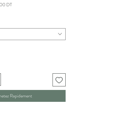
Prix
00 DT
promotionnel
hetez Rapidement