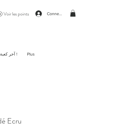
Voir les points
Connexion
آخر كعبة !
Plus
dé Ecru