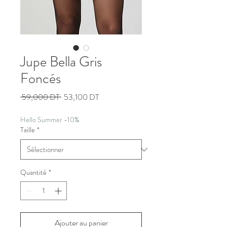
Jupe Bella Gris
Foncés
Prix
Prix
 59,000 DT 
53,100 DT
original
promotionnel
Hello Summer -10%
Taille
*
Quantité
*
Ajouter au panier