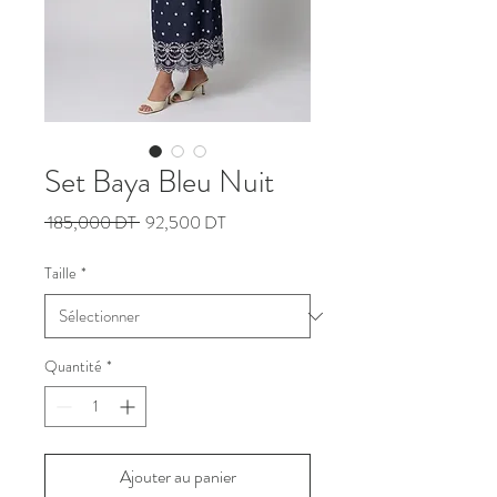
Set Baya Bleu Nuit
Prix
Prix
 185,000 DT 
92,500 DT
original
promotionnel
Taille
*
Quantité
*
Ajouter au panier