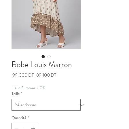
Robe Louis Marron
Prix
Prix
 99,000 DT 
89,100 DT
original
promotionnel
Hello Summer -10%
Taille
*
Quantité
*