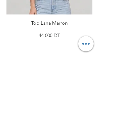
Top Lana Marron
Prix
44,000 DT
ByNou
Boutique
Livraison et retours
À propos
Politique de boutique
Journal
Paiements