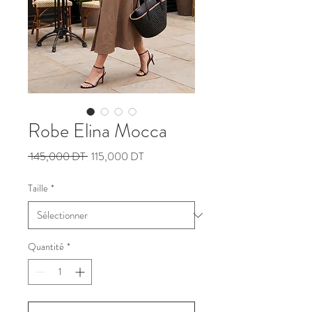
Robe Elina Mocca
Prix
Prix
 145,000 DT 
115,000 DT
original
promotionnel
Taille
*
Quantité
*