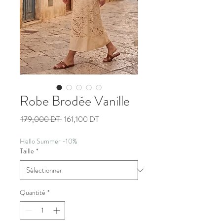
Robe Brodée Vanille
Prix
Prix
 179,000 DT 
161,100 DT
original
promotionnel
Hello Summer -10%
Taille
*
Quantité
*