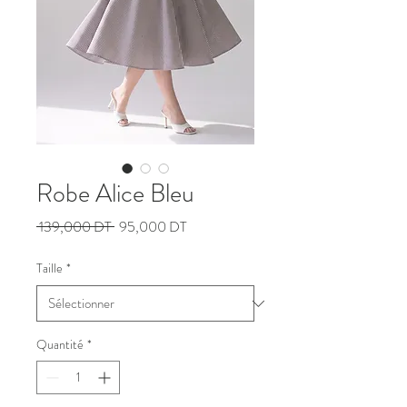
Robe Alice Bleu
Prix
Prix
 139,000 DT 
95,000 DT
original
promotionnel
Taille
*
Quantité
*