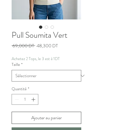
Pull Soumita Vert
Prix
Prix
 69,000 DT 
48,300 DT
original
promotionnel
Achetez 2 Tops, le 3 est à 1DT
Taille
*
Quantité
*
Ajouter au panier