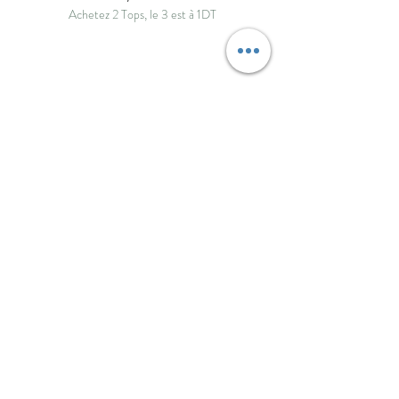
Achetez 2 Tops, le 3 est à 1DT
ByNou
Boutique
Livraison et retours
À propos
Politique de boutique
Journal
Paiements
Contact
Politique de cookies
FAQ
Mentions légales
info@bynou.tn