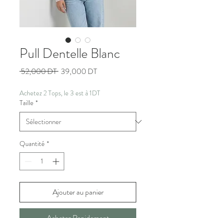
Pull Dentelle Blanc
Prix
Prix
 52,000 DT 
39,000 DT
original
promotionnel
Achetez 2 Tops, le 3 est à 1DT
Taille
*
Quantité
*
Ajouter au panier
Achetez Rapidement