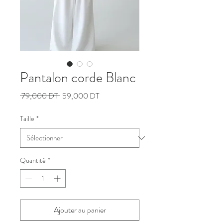
Pantalon corde Blanc
Prix
Prix
 79,000 DT 
59,000 DT
original
promotionnel
Taille
*
Quantité
*
Ajouter au panier