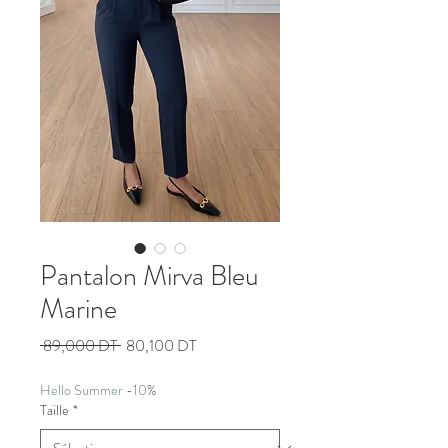
Pantalon Mirva Bleu
Marine
Prix
Prix
 89,000 DT 
80,100 DT
original
promotionnel
Hello Summer -10%
Taille
*