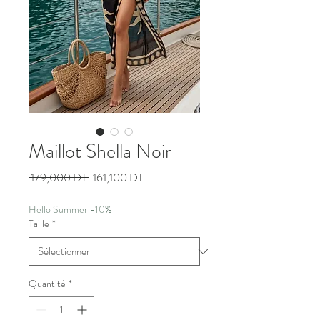
Maillot Shella Noir
Prix
Prix
 179,000 DT 
161,100 DT
original
promotionnel
Hello Summer -10%
Taille
*
Quantité
*