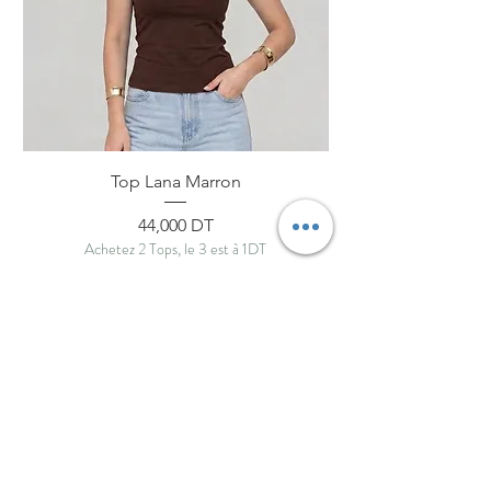
Top Lana Marron
Prix
44,000 DT
Achetez 2 Tops, le 3 est à 1DT
ByNou