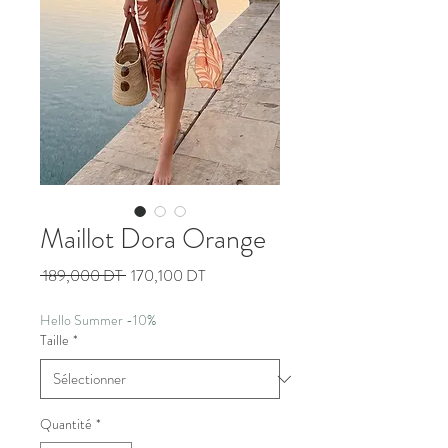
Maillot Dora Orange
Prix
Prix
 189,000 DT 
170,100 DT
original
promotionnel
Hello Summer -10%
Taille
*
Quantité
*