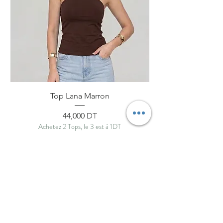
Top Lana Marron
Prix
44,000 DT
Achetez 2 Tops, le 3 est à 1DT
ByNou