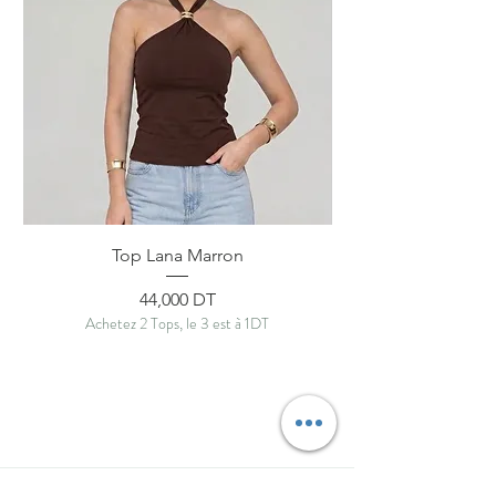
Top Lana Marron
Prix
44,000 DT
Achetez 2 Tops, le 3 est à 1DT