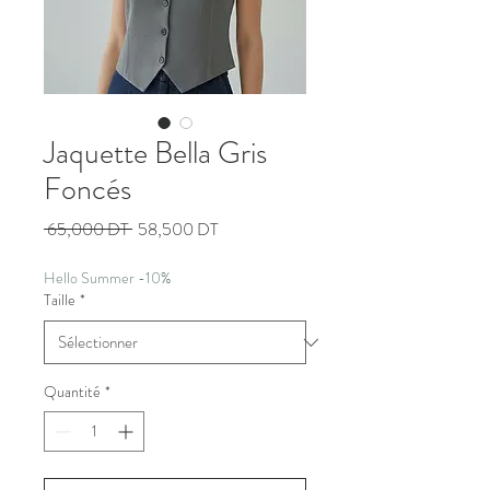
Jaquette Bella Gris
Foncés
Prix
Prix
 65,000 DT 
58,500 DT
original
promotionnel
Hello Summer -10%
Taille
*
Quantité
*