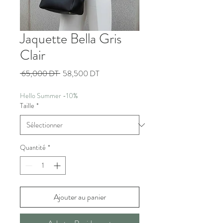
Jaquette Bella Gris
Clair
Prix
Prix
 65,000 DT 
58,500 DT
original
promotionnel
Hello Summer -10%
Taille
*
Quantité
*
Ajouter au panier