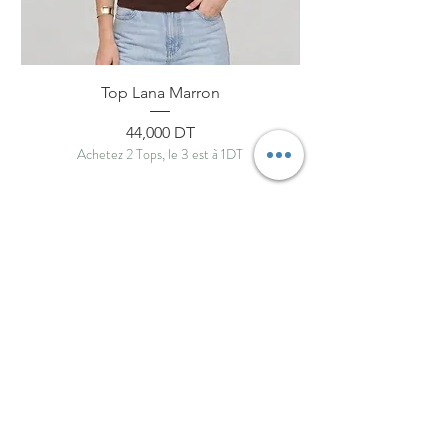
Top Lana Marron
Prix
44,000 DT
Achetez 2 Tops, le 3 est à 1DT
ByNou
Boutique
Livraison et retours
À propos
Politique de boutique
Journal
Paiements