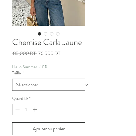
Chemise Carla Jaune
Prix
Prix
 85,000 DT 
76,500 DT
original
promotionnel
Hello Summer -10%
Taille
*
Quantité
*
Ajouter au panier