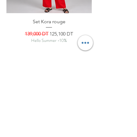
Set Kora rouge
Prix original
Prix promotionnel
139,000 DT
125,100 DT
Hello Summer -10%
ByNou
Boutique
Livraison et retours
À propos
Politique de boutique
Journal
Paiements