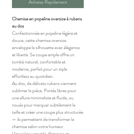
Achetez Rapidement
Chemise en popeline oversize à rubans
au dos
Confectionnée en popeline légère et
douce, cette chemise oversize
enveloppe la silhouette avec élégance
et liberté. Sa coupe ample offre un
tombé naturel, confortable et
moderne, parfait pour un style
effortless au quotidien.
Au dos, de délicats rubans viennent
sublimer la pièce. Portés libres pour
une allure minimaliste et fluide, ou
noués pour marquer subtilement la
taille et créer une coupe plus structurée
— ils permettent de transformer la
chemise selon votre humeur.
Une pièce versatile, féminine et