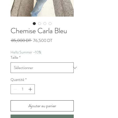
Chemise Carla Bleu
Prix
Prix
 85,000 DT 
76,500 DT
original
promotionnel
Hello Summer -10%
Taille
*
Quantité
*
Ajouter au panier