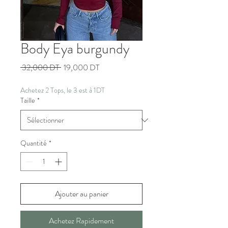
Body Eya burgundy
Prix
Prix
 32,000 DT 
19,000 DT
original
promotionnel
Achetez 2 Tops, le 3 est à 1DT
Taille
*
Quantité
*
Ajouter au panier
Achetez Rapidement