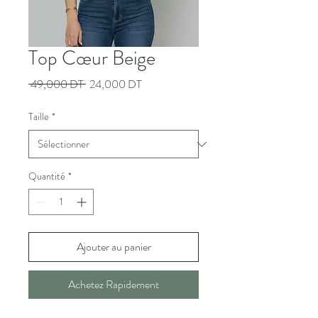
Top Cœur Beige
Prix
Prix
 49,000 DT 
24,000 DT
original
promotionnel
Taille
*
Quantité
*
Ajouter au panier
Achetez Rapidement