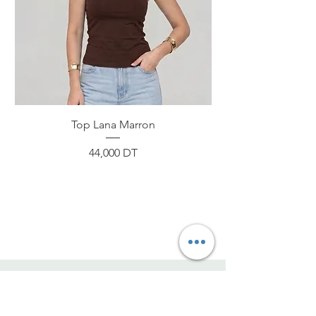
Top Lana Marron
Prix
44,000 DT
ByNou