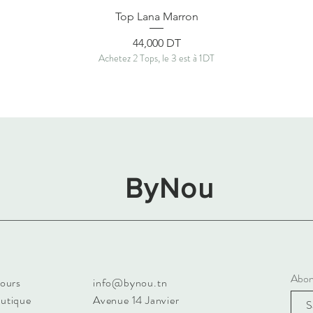
Aperçu rapide
Top Lana Marron
Prix
44,000 DT
Achetez 2 Tops, le 3 est à 1DT
ByNou
Abon
tours
info@bynou.tn
outique
Avenue 14 Janvier