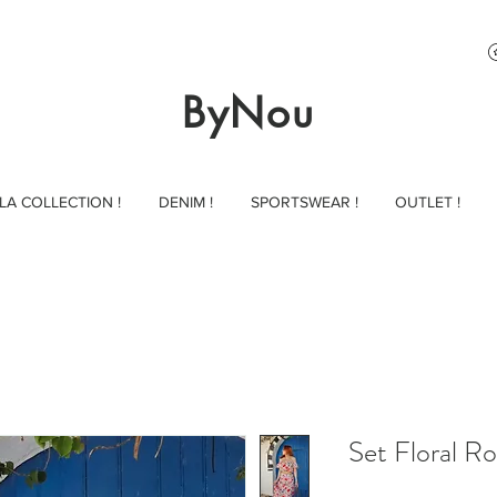
ByNou
LA COLLECTION !
DENIM !
SPORTSWEAR !
OUTLET !
Set Floral R