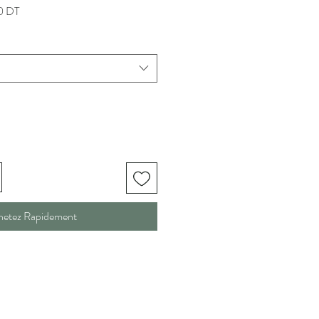
Prix
0 DT
promotionnel
hetez Rapidement