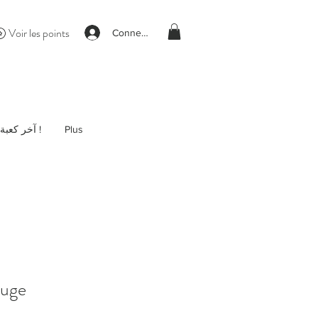
Voir les points
Connexion
آخر كعبة !
Plus
ouge