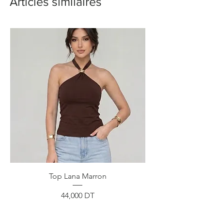
Articles similaires
Top Lana Marron
Prix
44,000 DT