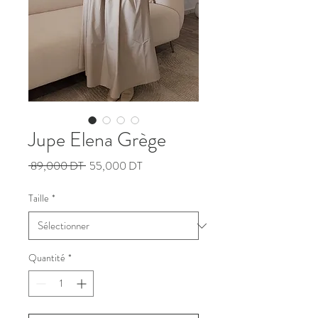
Jupe Elena Grège
Prix
Prix
 89,000 DT 
55,000 DT
original
promotionnel
Taille
*
Quantité
*